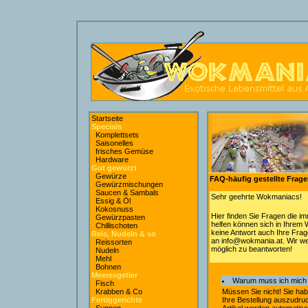
Startseite
Specials
Komplettsets
Saisonelles
frisches Gemüse
Hardware
Gut gewürzt
Gewürze
FAQ-häufig gestellte Frag
Gewürzmischungen
Saucen & Sambals
Sehr geehrte Wokmaniacs!
Essig & Öl
Kokosnuss
Hier finden Sie Fragen die im
Gewürzpasten
helfen können sich in Ihrem 
Chillischoten
keine Antwort auch Ihre Frag
Reis, Nudeln & so
an info@wokmania.at. Wir we
Reissorten
möglich zu beantworten!
Nudeln
Mehl
Bohnen
Meeresgetier
Warum muss ich mich 
Fisch
Krabben & Co
Müssen Sie nicht! Sie hab
Fertiggerichte
Ihre Bestellung auszudr