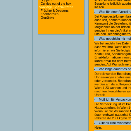
Suppen
Artikel werden automatis
Curries out of the box
Bestellung lediglich aus
Sonstige Spezialitäten
lassen.
Früchte & Desserts
Was für einen Vorteil 
Knabbereien
Bei Folgebestellungen bra
Getränke
ausfüllen, sondern könn
Kennwort die Bestellung t
Möglichkeit ab der dritte
senden Ihnen die Artikel 
uns den Rechnungsbetrag
Was geschieht mit me
Wir behandeln Ihre Daten 
dass wir Ihre Daten unter
informieren wir Sie ledig
Kochkurse, Sonderangebote
Email-Informationen von u
kurze Email mit dem Betre
senden. Auf Wunsch werde
Wie lange dauert es bis
Derzeit werden Bestellung
Uhr einlangen spätestens
oder versendet. Bestellun
werden am darauffolgende
Wien 1-23 wohnen und Ihr
möchten, kontaktieren wir
Uhrzeit.
Muß ich für Verpackun
Die Verpackung ist im Preis
Hauszustellung in Wien 1
Wenn Sie die Versandart 
österreichweit pauschal €
Paketen die 20,1 kg bis 31
Gibt es eine Mindestb
Nein.