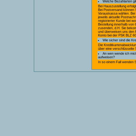
Welche Bezahlarten gi
Bei Hauszustellung erfolg
Bei Postversand können 
Vorauskassa wählen. Bei
jeweils aktuelle Postnach
registrierter Kunde bei w
Bestellung innerhalb von
zusenden, d.H. Sie beko
und überweisen uns den 
Konto bei der PSK BLZ 
Wie sicher sind die Kr
Die Kreditkartenabwicklu
über eine verschlüsselte
An wen wende ich mic
aufweisen?
In so einem Fall wenden S