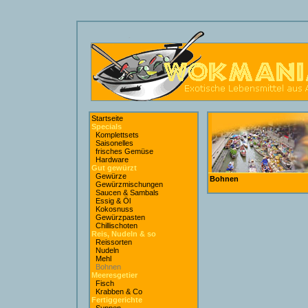
Startseite
Specials
Komplettsets
Saisonelles
frisches Gemüse
Hardware
Gut gewürzt
Gewürze
Bohnen
Gewürzmischungen
Saucen & Sambals
Essig & Öl
Kokosnuss
Gewürzpasten
Chillischoten
Reis, Nudeln & so
Reissorten
Nudeln
Mehl
Bohnen
Meeresgetier
Fisch
Krabben & Co
Fertiggerichte