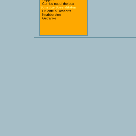
Suppen
Curries out of the box
Sonstige Spezialitäten
Früchte & Desserts
Knabbereien
Getränke